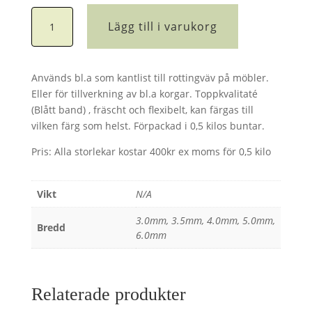
Pedding
Lägg till i varukorg
mängd
Används bl.a som kantlist till rottingväv på möbler.
Eller för tillverkning av bl.a korgar. Toppkvalitaté
(Blått band) , fräscht och flexibelt, kan färgas till
vilken färg som helst. Förpackad i 0,5 kilos buntar.
Pris: Alla storlekar kostar 400kr ex moms för 0,5 kilo
Vikt
N/A
3.0mm, 3.5mm, 4.0mm, 5.0mm,
Bredd
6.0mm
Relaterade produkter