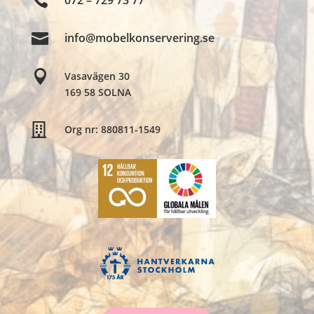

072 – 729 73 77

​info@mobelkonservering.se

Vasavägen 30
​169 58 SOLNA

Org nr: 880811-1549