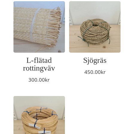
L-flätad
Sjögräs
rottingväv
450.00
kr
300.00
kr