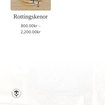
Rottingskenor
800.00
kr
–
Prisintervall:
2,200.00
kr
800.00kr
till
2,200.00kr